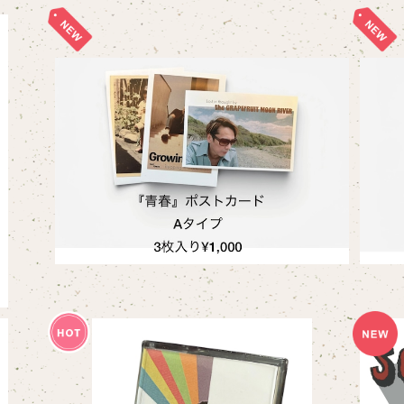
『青春』ポストカード Aタイプ
l』カ
¥1,000